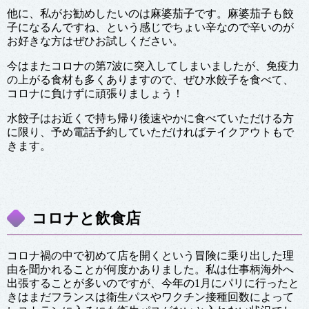
他に、私がお勧めしたいのは麻婆茄子です。麻婆茄子も餃
子になるんですね、という感じでちょい辛なので辛いのが
お好きな方はぜひお試しください。
今はまたコロナの第7波に突入してしまいましたが、免疫力
の上がる食材も多くありますので、ぜひ水餃子を食べて、
コロナに負けずに頑張りましょう！
水餃子はお近くで持ち帰り後速やかに食べていただける方
に限り、予め電話予約していただければテイクアウトもで
きます。
コロナと飲食店
コロナ禍の中で初めて店を開くという冒険に乗り出した理
由を聞かれることが何度かありました。私は仕事柄海外へ
出張することが多いのですが、今年の1月にパリに行ったと
きはまだフランスは衛生パスやワクチン接種回数によって