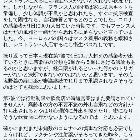
レストランに入るにも衛生パスがないと入れない状況でし
た。しかしながら、フランス人の同僚は家に抗原キットを
常備し、少し体調が不良かと思われたら、すぐに抗原検査
をして陽性なら、自宅静養とするとのことでした。コロナ
の感染者が1日に30万人出ていた時期です。でもフランス人
はただの風邪と一緒だから恐れるに足らないと言っていま
した。今、ヨーロッパの国々はマスク着用の義務も緩和さ
れ、レストランへ入店するにも衛生パスなしです。
振り返って日本も現在第7波で1日20万人超えの感染者が出
ているときに感染症の分類を2類から５類にさげる議論もあ
るのかと思いますが、経口薬が出るといった何かのトリガ
ーがないと決断できないのではないかと思います。その点
塩野義の経口薬が審議継続で11月まで承認されなさそうな
のはとても残念に思いました。
第7波では行動制限や飲食店の時短営業はまだ要請されてい
ませんが、高齢者の方の不要不急の外出自粛などの方針が
打ち出されるとやはり心理的に外出を控えたり、密になり
そうな飲食店に行かないようになるのでは、と思います。
確かにまだまだ未知数のコロナへの慎重な対応も必要でし
ょうけれど、ワクチンや注射薬がそろってきた昨今、もう