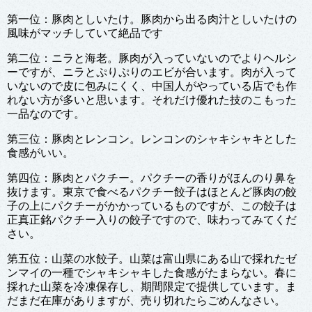
第一位：豚肉としいたけ。豚肉から出る肉汁としいたけの
風味がマッチしていて絶品です
第二位：ニラと海老。豚肉が入っていないのでよりヘルシ
ーですが、ニラとぷりぷりのエビが合います。肉が入って
いないので皮に包みにくく、中国人がやっている店でも作
れない方が多いと思います。それだけ優れた技のこもった
一品なのです。
第三位：豚肉とレンコン。レンコンのシャキシャキとした
食感がいい。
第四位：豚肉とパクチー。パクチーの香りがほんのり鼻を
抜けます。東京で食べるパクチー餃子はほとんど豚肉の餃
子の上にパクチーがかかっているものですが、この餃子は
正真正銘パクチー入りの餃子ですので、味わってみてくだ
さい。
第五位：山菜の水餃子。山菜は富山県にある山で採れたゼ
ンマイの一種でシャキシャキした食感がたまらない。春に
採れた山菜を冷凍保存し、期間限定で提供しています。ま
だまだ在庫がありますが、売り切れたらごめんなさい。