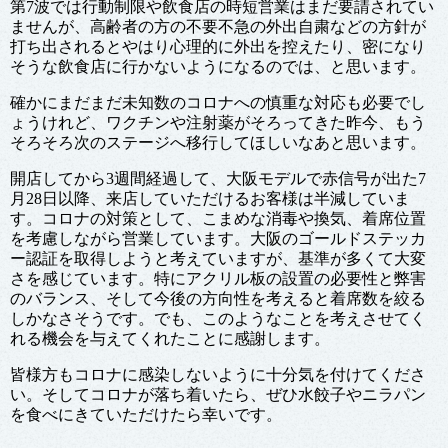
第7波では行動制限や飲食店の時短営業はまだ要請されてい
ませんが、高齢者の方の不要不急の外出自粛などの方針が
打ち出されるとやはり心理的に外出を控えたり、密になり
そうな飲食店に行かないようになるのでは、と思います。
確かにまだまだ未知数のコロナへの慎重な対応も必要でし
ょうけれど、ワクチンや注射薬がそろってきた昨今、もう
そろそろ次のステージへ移行してほしいなあと思います。
開店してから3週間経過して、大阪モデルで赤信号が出た7
月28日以降、来店していただけるお客様は半減していま
す。コロナの対策として、こまめな消毒や換気、着席位置
を考慮しながら営業しています。大阪のゴールドステッカ
ー認証を取得しようと考えていますが、基準が多くて大変
さを感じています。特にアクリル板の設置の必要性と弊害
のバランス、そして今後の方向性を考えると着席数を絞る
しかなさそうです。でも、このようなことを考えさせてく
れる機会を与えてくれたことに感謝します。
皆様方もコロナに感染しないように十分気を付けてくださ
い。そしてコロナが落ち着いたら、ぜひ水餃子やニラパン
を食べにきていただけたら幸いです。