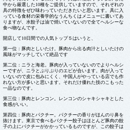
中から厳選した10種をご提供していますので、それぞれの
具の特徴をぜひ味わっていただきたいと思います。具に入
っている食材の栄養学的なうんちくはメニューに書いてあ
りますが、水餃子は油で焼いていないので全てヘルシーな
食べ物なんです。
開店して10日間での人気トップ５はいうと、
第一位：豚肉としいたけ。豚肉から出る肉汁としいたけの
風味がマッチしていて絶品です
第二位：ニラと海老。豚肉が入っていないのでよりヘルシ
ーですが、ニラとぷりぷりのエビが合います。肉が入って
いないので皮に包みにくく、中国人がやっている店でも作
れない方が多いと思います。それだけ優れた技のこもった
一品なのです。
第三位：豚肉とレンコン。レンコンのシャキシャキとした
食感がいい。
第四位：豚肉とパクチー。パクチーの香りがほんのり鼻を
抜けます。東京で食べるパクチー餃子はほとんど豚肉の餃
子の上にパクチーがかかっているものですが、この餃子は