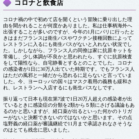
コロナと飲食店
コロナ禍の中で初めて店を開くという冒険に乗り出した理
由を聞かれることが何度かありました。私は仕事柄海外へ
出張することが多いのですが、今年の1月にパリに行ったと
きはまだフランスは衛生パスやワクチン接種回数によって
レストランに入るにも衛生パスがないと入れない状況でし
た。しかしながら、フランス人の同僚は家に抗原キットを
常備し、少し体調が不良かと思われたら、すぐに抗原検査
をして陽性なら、自宅静養とするとのことでした。コロナ
の感染者が1日に30万人出ていた時期です。でもフランス人
はただの風邪と一緒だから恐れるに足らないと言っていま
した。今、ヨーロッパの国々はマスク着用の義務も緩和さ
れ、レストランへ入店するにも衛生パスなしです。
振り返って日本も現在第7波で1日20万人超えの感染者が出
ているときに感染症の分類を2類から５類にさげる議論もあ
るのかと思いますが、経口薬が出るといった何かのトリガ
ーがないと決断できないのではないかと思います。その点
塩野義の経口薬が審議継続で11月まで承認されなさそうな
のはとても残念に思いました。