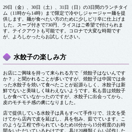
29日（金）、30日（土）、31日（日）の3日間のランチタイ
ム（11時から14時）まで限定で冷やしジャージャー麺を提
供します。麺が食べたい方のために少しピリ辛に仕上げま
した。スープ付きで730円、ライスはご希望で付けられま
す。テイクアウトも可能です。コロナで大変な時期です
が、よろしかったらお試しください。
水餃子の楽しみ方
お店にご興味を持って来られる方で「焼餃子はないんです
か？」と聞かれることが多いですが、焼餃子は中国では余
った水餃子を焼いて食べたことが起源らしく、水餃子は新
鮮でないと美味しく味わえないようです。私も昔は焼餃子
しか食べていなかったのですが、水餃子に出会ってから、
皮のモチモチ感の虜になりました。
店で提供している水餃子は具もすべて手作りで、注文を受
けてから店内で皮を延ばし、具を包み、茹でています。こ
のような工程で作られているため10分から15分程度のお時
間をいただいているわけです。具は20種類くらい試作した