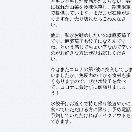
ャキシャキした食感がたまらない。春
に採れた山菜を冷凍保存し、期間限定
で提供しています。まだまだ在庫があ
りますが、売り切れたらごめんなさ
い。
他に、私がお勧めしたいのは麻婆茄子
です。麻婆茄子も餃子になるんです
ね、という感じでちょい辛なので辛い
のがお好きな方はぜひお試しくださ
い。
今はまたコロナの第7波に突入してし
いましたが、免疫力の上がる食材も多
くありますので、ぜひ水餃子を食べ
て、コロナに負けずに頑張りましょ
う！
水餃子はお近くで持ち帰り後速やかに
食べていただける方に限り、予め電話
予約していただければテイクアウトも
できます。