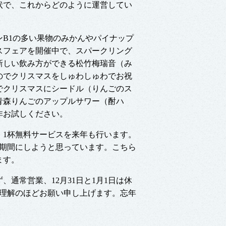
状で、これからどのように運営してい
ミンB1の多い果物のみかんやパイナップ
スフェアを開催中で、スパークリング
新しい飲み方ができる松竹梅瑞音（み
のでクリスマスをしゅわしゅわでお祝
でクリスマスにシードル（りんごのス
青森りんごのアップルサワー（酎ハ
非お試しください。
）1杯無料サービスを来年も行います。
い期間にしようと思っています。こちら
ます。
、通常営業、12月31日と1月1日は休
ご理解のほどお願い申し上げます。忘年