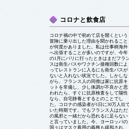
コロナと飲食店
コロナ禍の中で初めて店を開くという
冒険に乗り出した理由を聞かれること
が何度かありました。私は仕事柄海外
へ出張することが多いのですが、今年
の1月にパリに行ったときはまだフラ
スは衛生パスやワクチン接種回数によ
ってレストランに入るにも衛生パスが
ないと入れない状況でした。しかしな
がら、フランス人の同僚は家に抗原キ
ットを常備し、少し体調が不良かと思
われたら、すぐに抗原検査をして陽性
なら、自宅静養とするとのことでし
た。コロナの感染者が1日に30万人出
いた時期です。でもフランス人はただ
の風邪と一緒だから恐れるに足らない
と言っていました。今、ヨーロッパの
国々はマスク着用の義務も緩和され、