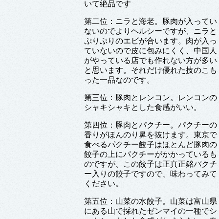
いて絶品です
第二位：ニラと海老。豚肉が入ってい
ないのでよりヘルシーですが、ニラと
ぷりぷりのエビが合います。肉が入っ
ていないので皮に包みにくく、中国人
がやっている店でも作れない方が多い
と思います。それだけ優れた技のこも
った一品なのです。
第三位：豚肉とレンコン。レンコンの
シャキシャキとした食感がいい。
第四位：豚肉とパクチー。パクチーの
香りがほんのり鼻を抜けます。東京で
食べるパクチー餃子はほとんど豚肉の
餃子の上にパクチーがかかっているも
のですが、この餃子は正真正銘パクチ
ー入りの餃子ですので、味わってみて
ください。
第五位：山菜の水餃子。山菜は富山県
にある山で採れたゼンマイの一種でシ