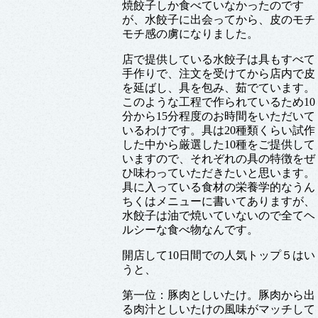
焼餃子しか食べていなかったのです
が、水餃子に出会ってから、皮のモチ
モチ感の虜になりました。
店で提供している水餃子は具もすべて
手作りで、注文を受けてから店内で皮
を延ばし、具を包み、茹でています。
このような工程で作られているため10
分から15分程度のお時間をいただいて
いるわけです。具は20種類くらい試作
した中から厳選した10種をご提供して
いますので、それぞれの具の特徴をぜ
ひ味わっていただきたいと思います。
具に入っている食材の栄養学的なうん
ちくはメニューに書いてありますが、
水餃子は油で焼いていないので全てヘ
ルシーな食べ物なんです。
開店して10日間での人気トップ５はい
うと、
第一位：豚肉としいたけ。豚肉から出
る肉汁としいたけの風味がマッチして