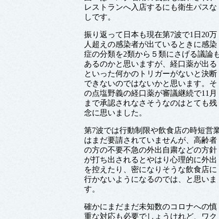
レストランへ入店するにも衛生パスな
しです。
振り返って日本も現在第7波で1日20万
人超えの感染者が出ているときに感染
症の分類を2類から５類にさげる議論
あるのかと思いますが、経口薬が出る
といった何かのトリガーがないと決断
できないのではないかと思います。そ
の点塩野義の経口薬が審議継続で11月
まで承認されなさそうなのはとても残
念に思いました。
第7波では行動制限や飲食店の時短営
はまだ要請されていませんが、高齢者
の方の不要不急の外出自粛などの方針
が打ち出されるとやはり心理的に外出
を控えたり、密になりそうな飲食店に
行かないようになるのでは、と思いま
す。
確かにまだまだ未知数のコロナへの慎
重な対応も必要でしょうけれど、ワク