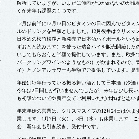
可
解析していますが、いまだに傾向がつかめないのが現
くか来年も課題の１つです。
12月は前半に12月13日のビタミンの日に因んでビタ
ルのドリンクを半額としました。12月後半はクリスマ
日本酒の松竹梅澪と新発売で日本酒ハイボールという
ずおとと読みます）を使った瑞音ハイを販売開始した
いしてもらおうと半額で提供しています。また、欧州
サ
パークリングワインのようなもの）が飲まれるので、
イ）とノンアルサワーも半額でご提供しています。是
年始は毎年行っている振る舞い酒として日本酒（冷酒
今年は2日間しか行いませんでしたが、来年は少し長
も初詣のついでや新年会でご利用いただければと思い
年末年始の営業は、クリスマスイブの12月24日は休まず
業します。1月7日（火）、8日（水）も休業します。
会、新年会も引き続き、受付中です。