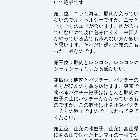
いて絶品です
第二位：ニラと海老。豚肉が入ってい
ないのでよりヘルシーですが、ニラと
ぷりぷりのエビが合います。肉が入っ
ていないので皮に包みにくく、中国人
がやっている店でも作れない方が多い
と思います。それだけ優れた技のこも
った一品なのです。
第三位：豚肉とレンコン。レンコンの
シャキシャキとした食感がいい。
第四位：豚肉とパクチー。パクチーの
香りがほんのり鼻を抜けます。東京で
食べるパクチー餃子はほとんど豚肉の
餃子の上にパクチーがかかっているも
のですが、この餃子は正真正銘パクチ
ー入りの餃子ですので、味わってみて
ください。
第五位：山菜の水餃子。山菜は富山県
にある山で採れたゼンマイの一種でシ