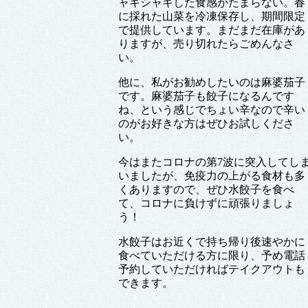
ャキシャキした食感がたまらない。春
に採れた山菜を冷凍保存し、期間限定
で提供しています。まだまだ在庫があ
りますが、売り切れたらごめんなさ
い。
他に、私がお勧めしたいのは麻婆茄子
です。麻婆茄子も餃子になるんです
ね、という感じでちょい辛なので辛い
のがお好きな方はぜひお試しくださ
い。
今はまたコロナの第7波に突入してし
いましたが、免疫力の上がる食材も多
くありますので、ぜひ水餃子を食べ
て、コロナに負けずに頑張りましょ
う！
水餃子はお近くで持ち帰り後速やかに
食べていただける方に限り、予め電話
予約していただければテイクアウトも
できます。