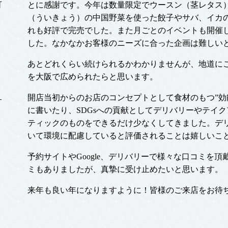
可
とに感謝です。今年は数量限定でウースン（茎レタス
（ういきょう）の中国野菜を使った餃子やサバ、イカ
れも好評で完売でした。また月ごとのイベントも開催
した。なかなかお客様のニーズに合った企画は難しい
あとどれくらい続けられるかわかりませんが、地道に
を大阪で広められたらと思います。
開店当初からのお店のコンセプトとして食材のもつ”効
サ
に書いたり、SDGsへの貢献としてデリバリーやテイ
ティックのものをできるだけ少なくしてきました。デ
いて環境に配慮していると評価されることは嬉しいこ
予約サイトやGoogle、デリバリーで様々な口コミを
ミもありましたが、真摯に受け止めたいと思います。
来年も良い年になりますように！皆様のご来店をお待