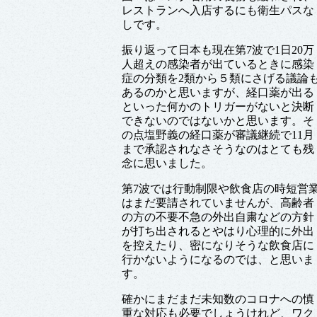
レストランへ入店するにも衛生パスな
しです。
振り返って日本も現在第7波で1日20万
人超えの感染者が出ているときに感染
症の分類を2類から５類にさげる議論
あるのかと思いますが、経口薬が出る
といった何かのトリガーがないと決断
できないのではないかと思います。そ
の点塩野義の経口薬が審議継続で11月
まで承認されなさそうなのはとても残
念に思いました。
第7波では行動制限や飲食店の時短営
はまだ要請されていませんが、高齢者
の方の不要不急の外出自粛などの方針
が打ち出されるとやはり心理的に外出
を控えたり、密になりそうな飲食店に
行かないようになるのでは、と思いま
す。
確かにまだまだ未知数のコロナへの慎
重な対応も必要でしょうけれど、ワク