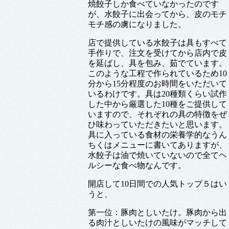
焼餃子しか食べていなかったのです
が、水餃子に出会ってから、皮のモチ
モチ感の虜になりました。
店で提供している水餃子は具もすべて
手作りで、注文を受けてから店内で皮
を延ばし、具を包み、茹でています。
このような工程で作られているため10
分から15分程度のお時間をいただいて
いるわけです。具は20種類くらい試作
した中から厳選した10種をご提供して
いますので、それぞれの具の特徴をぜ
ひ味わっていただきたいと思います。
具に入っている食材の栄養学的なうん
ちくはメニューに書いてありますが、
水餃子は油で焼いていないので全てヘ
ルシーな食べ物なんです。
開店して10日間での人気トップ５はい
うと、
第一位：豚肉としいたけ。豚肉から出
る肉汁としいたけの風味がマッチして