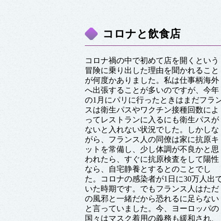
コロナと飲食店
コロナ禍の中で初めて店を開くという
冒険に乗り出した理由を聞かれること
が何度かありました。私は仕事柄海外
へ出張することが多いのですが、今年
の1月にパリに行ったときはまだフラ
スは衛生パスやワクチン接種回数によ
ってレストランに入るにも衛生パスが
ないと入れない状況でした。しかしな
がら、フランス人の同僚は家に抗原キ
ットを常備し、少し体調が不良かと思
われたら、すぐに抗原検査をして陽性
なら、自宅静養とするとのことでし
た。コロナの感染者が1日に30万人出
いた時期です。でもフランス人はただ
の風邪と一緒だから恐れるに足らない
と言っていました。今、ヨーロッパの
国々はマスク着用の義務も緩和され、