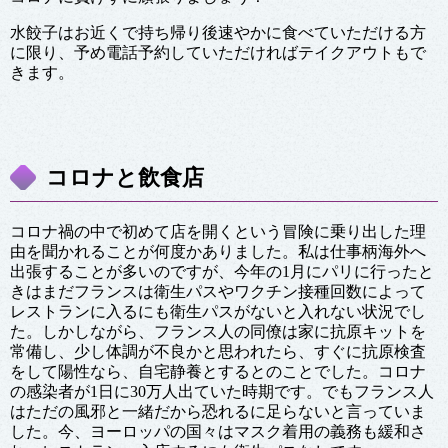
水餃子はお近くで持ち帰り後速やかに食べていただける方
に限り、予め電話予約していただければテイクアウトもで
きます。
コロナと飲食店
コロナ禍の中で初めて店を開くという冒険に乗り出した理
由を聞かれることが何度かありました。私は仕事柄海外へ
出張することが多いのですが、今年の1月にパリに行ったと
きはまだフランスは衛生パスやワクチン接種回数によって
レストランに入るにも衛生パスがないと入れない状況でし
た。しかしながら、フランス人の同僚は家に抗原キットを
常備し、少し体調が不良かと思われたら、すぐに抗原検査
をして陽性なら、自宅静養とするとのことでした。コロナ
の感染者が1日に30万人出ていた時期です。でもフランス人
はただの風邪と一緒だから恐れるに足らないと言っていま
した。今、ヨーロッパの国々はマスク着用の義務も緩和さ