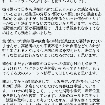
れ、レストランへ入店するにも衛生パスなしです。
振り返って日本も現在第7波で1日20万人超えの感染者が出
ているときに感染症の分類を2類から５類にさげる議論もあ
るのかと思いますが、経口薬が出るといった何かのトリガ
ーがないと決断できないのではないかと思います。その点
塩野義の経口薬が審議継続で11月まで承認されなさそうな
のはとても残念に思いました。
第7波では行動制限や飲食店の時短営業はまだ要請されてい
ませんが、高齢者の方の不要不急の外出自粛などの方針が
打ち出されるとやはり心理的に外出を控えたり、密になり
そうな飲食店に行かないようになるのでは、と思います。
確かにまだまだ未知数のコロナへの慎重な対応も必要でし
ょうけれど、ワクチンや注射薬がそろってきた昨今、もう
そろそろ次のステージへ移行してほしいなあと思います。
開店してから3週間経過して、大阪モデルで赤信号が出た7
月28日以降、来店していただけるお客様は半減していま
す。コロナの対策として、こまめな消毒や換気、着席位置
を考慮しながら営業しています。大阪のゴールドステッカ
ー認証を取得しようと考えていますが、基準が多くて大変
さを感じています。特にアクリル板の設置の必要性と弊害