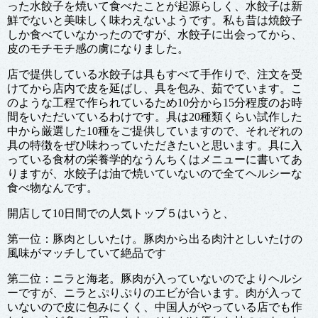
った水餃子を焼いて食べたことが起源らしく、水餃子は新
鮮でないと美味しく味わえないようです。私も昔は焼餃子
しか食べていなかったのですが、水餃子に出会ってから、
皮のモチモチ感の虜になりました。
店で提供している水餃子は具もすべて手作りで、注文を受
けてから店内で皮を延ばし、具を包み、茹でています。こ
のような工程で作られているため10分から15分程度のお時
間をいただいているわけです。具は20種類くらい試作した
中から厳選した10種をご提供していますので、それぞれの
具の特徴をぜひ味わっていただきたいと思います。具に入
っている食材の栄養学的なうんちくはメニューに書いてあ
りますが、水餃子は油で焼いていないので全てヘルシーな
食べ物なんです。
開店して10日間での人気トップ５はいうと、
第一位：豚肉としいたけ。豚肉から出る肉汁としいたけの
風味がマッチしていて絶品です
第二位：ニラと海老。豚肉が入っていないのでよりヘルシ
ーですが、ニラとぷりぷりのエビが合います。肉が入って
いないので皮に包みにくく、中国人がやっている店でも作