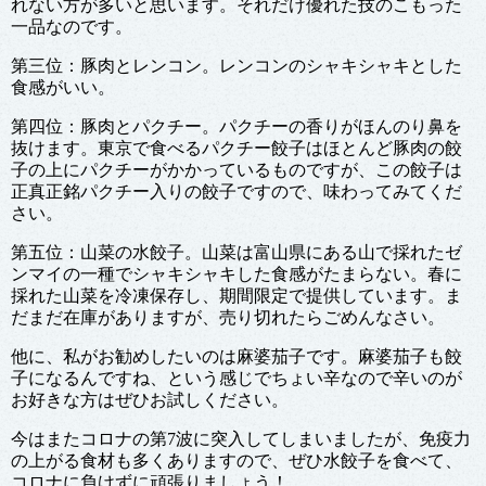
れない方が多いと思います。それだけ優れた技のこもった
一品なのです。
第三位：豚肉とレンコン。レンコンのシャキシャキとした
食感がいい。
第四位：豚肉とパクチー。パクチーの香りがほんのり鼻を
抜けます。東京で食べるパクチー餃子はほとんど豚肉の餃
子の上にパクチーがかかっているものですが、この餃子は
正真正銘パクチー入りの餃子ですので、味わってみてくだ
さい。
第五位：山菜の水餃子。山菜は富山県にある山で採れたゼ
ンマイの一種でシャキシャキした食感がたまらない。春に
採れた山菜を冷凍保存し、期間限定で提供しています。ま
だまだ在庫がありますが、売り切れたらごめんなさい。
他に、私がお勧めしたいのは麻婆茄子です。麻婆茄子も餃
子になるんですね、という感じでちょい辛なので辛いのが
お好きな方はぜひお試しください。
今はまたコロナの第7波に突入してしまいましたが、免疫力
の上がる食材も多くありますので、ぜひ水餃子を食べて、
コロナに負けずに頑張りましょう！