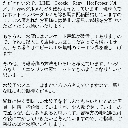
ただきたいので、LINE、Google、Retty、Hot Pepper グル
メ、Paypayグルメなどを始めようとしています。現時点で
はホットペッパーグルメを除き既に配信開始していますの
で、ご来店されたお客様には是非ご意見ご感想をお寄せい
ただきたくお願いいたします。
もちろん、お店にはアンケート用紙が常備してありますの
で、それに記入して店員にお渡しくださっても構いませ
ん。その場合は生ビール１杯無料のクーポン券を差し上げ
ます。
その他、情報発信の方法をいろいろ考えています。いろい
ろなサーチエンジン検索でヒットできるようになりたいと
思います。
水餃子のメニューはまだいろいろ考えていますので、新た
な味にもご期待ください。
皆様に快く美味しい水餃子を楽しんでもらいたいために店
員一同精一杯頑張っていますが、少人数でやっていますの
で至らない点も多々あると思います。皆様方の叱咤激励は
今後に生かしていきたいと考えていますので、ご指導、ご
鞭撻のほどお願いいたします。