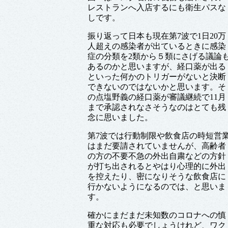
レストランへ入店するにも衛生パスな
しです。
振り返って日本も現在第7波で1日20万
人超えの感染者が出ているときに感染
症の分類を2類から５類にさげる議論
あるのかと思いますが、経口薬が出る
といった何かのトリガーがないと決断
できないのではないかと思います。そ
の点塩野義の経口薬が審議継続で11月
まで承認されなさそうなのはとても残
念に思いました。
第7波では行動制限や飲食店の時短営
はまだ要請されていませんが、高齢者
の方の不要不急の外出自粛などの方針
が打ち出されるとやはり心理的に外出
を控えたり、密になりそうな飲食店に
行かないようになるのでは、と思いま
す。
確かにまだまだ未知数のコロナへの慎
重な対応も必要でしょうけれど、ワク