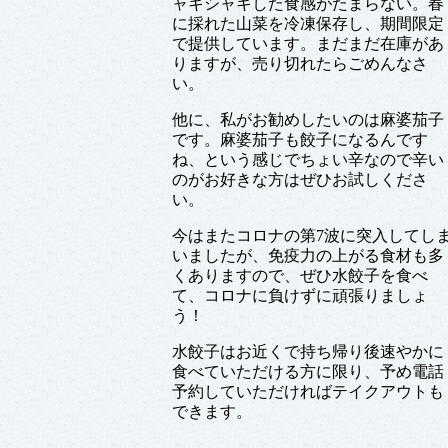
ャキシャキした食感がたまらない。春
に採れた山菜を冷凍保存し、期間限定
で提供しています。まだまだ在庫があ
りますが、売り切れたらごめんなさ
い。
他に、私がお勧めしたいのは麻婆茄子
です。麻婆茄子も餃子になるんです
ね、という感じでちょい辛なので辛い
のがお好きな方はぜひお試しくださ
い。
今はまたコロナの第7波に突入してし
いましたが、免疫力の上がる食材も多
くありますので、ぜひ水餃子を食べ
て、コロナに負けずに頑張りましょ
う！
水餃子はお近くで持ち帰り後速やかに
食べていただける方に限り、予め電話
予約していただければテイクアウトも
できます。