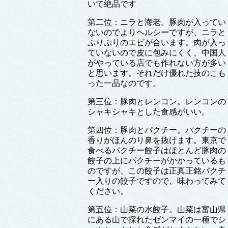
いて絶品です
第二位：ニラと海老。豚肉が入ってい
ないのでよりヘルシーですが、ニラと
ぷりぷりのエビが合います。肉が入っ
ていないので皮に包みにくく、中国人
がやっている店でも作れない方が多い
と思います。それだけ優れた技のこも
った一品なのです。
第三位：豚肉とレンコン。レンコンの
シャキシャキとした食感がいい。
第四位：豚肉とパクチー。パクチーの
香りがほんのり鼻を抜けます。東京で
食べるパクチー餃子はほとんど豚肉の
餃子の上にパクチーがかかっているも
のですが、この餃子は正真正銘パクチ
ー入りの餃子ですので、味わってみて
ください。
第五位：山菜の水餃子。山菜は富山県
にある山で採れたゼンマイの一種でシ