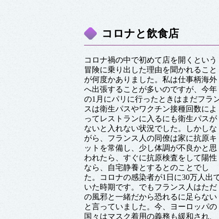
コロナと飲食店
コロナ禍の中で初めて店を開くという
冒険に乗り出した理由を聞かれること
が何度かありました。私は仕事柄海外
へ出張することが多いのですが、今年
の1月にパリに行ったときはまだフラ
スは衛生パスやワクチン接種回数によ
ってレストランに入るにも衛生パスが
ないと入れない状況でした。しかしな
がら、フランス人の同僚は家に抗原キ
ットを常備し、少し体調が不良かと思
われたら、すぐに抗原検査をして陽性
なら、自宅静養とするとのことでし
た。コロナの感染者が1日に30万人出
いた時期です。でもフランス人はただ
の風邪と一緒だから恐れるに足らない
と言っていました。今、ヨーロッパの
国々はマスク着用の義務も緩和され、