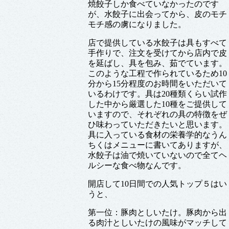
焼餃子しか食べていなかったのです
が、水餃子に出会ってから、皮のモチ
モチ感の虜になりました。
店で提供している水餃子は具もすべて
手作りで、注文を受けてから店内で皮
を延ばし、具を包み、茹でています。
このような工程で作られているため10
分から15分程度のお時間をいただいて
いるわけです。具は20種類くらい試作
した中から厳選した10種をご提供して
いますので、それぞれの具の特徴をぜ
ひ味わっていただきたいと思います。
具に入っている食材の栄養学的なうん
ちくはメニューに書いてありますが、
水餃子は油で焼いていないので全てヘ
ルシーな食べ物なんです。
開店して10日間での人気トップ５はい
うと、
第一位：豚肉としいたけ。豚肉から出
る肉汁としいたけの風味がマッチして